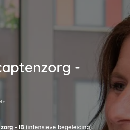
captenzorg -
ete
zorg - IB
(intensieve begeleiding).