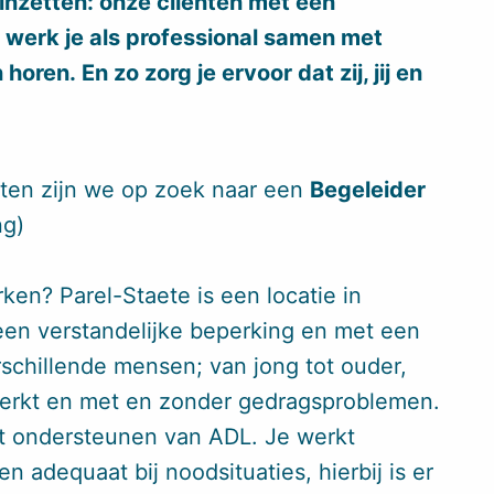
inzetten: onze cliënten met een
k werk je als professional samen met
horen. En zo zorg je ervoor dat zij, jij en
ten zijn we op zoek naar een
Begeleider
ng)
ken? Parel-Staete is een locatie in
en verstandelijke beperking en met een
schillende mensen; van jong tot ouder,
beperkt en met en zonder gedragsproblemen.
et ondersteunen van ADL. Je werkt
n adequaat bij noodsituaties, hierbij is er