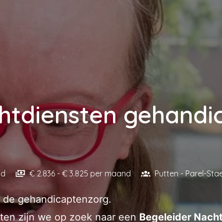
htdiensten gehandi
nd
€ 2.836 - € 3.825 per maand
Putten - Parel-Sta
in de gehandicaptenzorg.
tten zijn we op zoek naar een
Begeleider Nacht